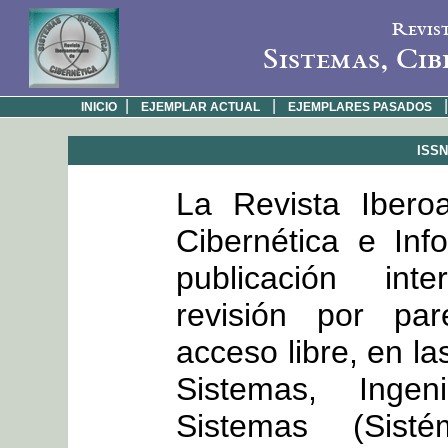
Revis
Sistemas, Cib
|
|
|
INICIO
EJEMPLAR ACTUAL
EJEMPLARES PASADOS
ISSN:
La Revista Ibero
Cibernética e Inf
publicación int
revisión por par
acceso libre, en la
Sistemas, Inge
Sistemas (Sisté