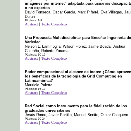
imágenes por internet” adaptada para usuarios discapacit
o no expertos
David Fonseca, Oscar Garcia, Marc Pifarré, Eva Villegas, Ja
Duran
Páginas: 1-9
Abstract
|
Texto Completo
Una Propuesta Multidisciplinar para Enseñar Ingeniería de
Variedad
Nelson L. Lammoglia, Wilson Flórez, Jaime Boada, Joshua
Castaño, Roberto Zarama
Páginas: 10-15
Abstract
|
Texto Completo
Poder computacional al alcance de todos: ¿Cómo aprovec
los beneficios de la tecnología de Grid Computing en
Latinoamérica?
Mauricio Paletta
Páginas: 16-19
Abstract
|
Texto Completo
Red Social como instrumento para la fidelización de los
graduados universitarios
Jesús Romo, Javier Portillo, Manuel Benito, Oskar Casquero
Páginas: 20-24
Abstract
|
Texto Completo