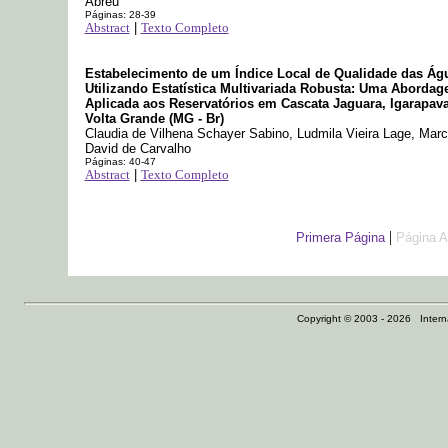
Abreu
Páginas: 28-39
Abstract
|
Texto Completo
Estabelecimento de um Índice Local de Qualidade das Ág
Utilizando Estatística Multivariada Robusta: Uma Aborda
Aplicada aos Reservatórios em Cascata Jaguara, Igarapava
Volta Grande (MG - Br)
Claudia de Vilhena Schayer Sabino, Ludmila Vieira Lage, Marc
David de Carvalho
Páginas: 40-47
Abstract
|
Texto Completo
|
Primera Página
Página A
Copyright © 2003 - 2026 Internat