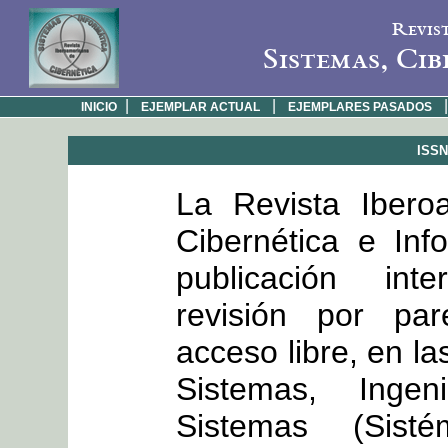
Revis
Sistemas, Cib
|
|
|
INICIO
EJEMPLAR ACTUAL
EJEMPLARES PASADOS
ISSN:
La Revista Ibero
Cibernética e Inf
publicación int
revisión por par
acceso libre, en la
Sistemas, Inge
Sistemas (Sisté