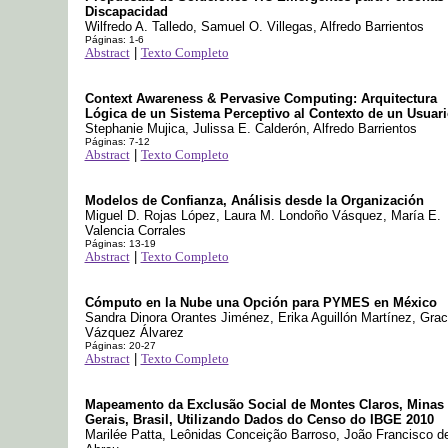
Discapacidad
Wilfredo A. Talledo, Samuel O. Villegas, Alfredo Barrientos
Páginas: 1-6
Abstract
|
Texto Completo
Context Awareness & Pervasive Computing: Arquitectura
Lógica de un Sistema Perceptivo al Contexto de un Usuar
Stephanie Mujica, Julissa E. Calderón, Alfredo Barrientos
Páginas: 7-12
Abstract
|
Texto Completo
Modelos de Confianza, Análisis desde la Organización
Miguel D. Rojas López, Laura M. Londoño Vásquez, María E.
Valencia Corrales
Páginas: 13-19
Abstract
|
Texto Completo
Cómputo en la Nube una Opción para PYMES en México
Sandra Dinora Orantes Jiménez, Erika Aguillón Martínez, Grac
Vázquez Álvarez
Páginas: 20-27
Abstract
|
Texto Completo
Mapeamento da Exclusão Social de Montes Claros, Minas
Gerais, Brasil, Utilizando Dados do Censo do IBGE 2010
Marilée Patta, Leônidas Conceição Barroso, João Francisco d