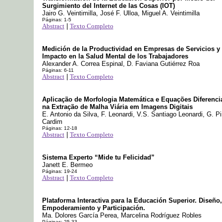
Surgimiento del Internet de las Cosas (IOT)
Jairo G. Veintimilla, José F. Ulloa, Miguel A. Veintimilla
Páginas: 1-5
Abstract
|
Texto Completo
Medición de la Productividad en Empresas de Servicios y
Impacto en la Salud Mental de los Trabajadores
Alexander A. Correa Espinal, D. Faviana Gutiérrez Roa
Páginas: 6-11
Abstract
|
Texto Completo
Aplicação de Morfologia Matemática e Equações Diferenci
na Extração de Malha Viária em Imagens Digitais
E. Antonio da Silva, F. Leonardi, V.S. Santiago Leonardi, G. P
Cardim
Páginas: 12-18
Abstract
|
Texto Completo
Sistema Experto “Mide tu Felicidad”
Janett E. Bermeo
Páginas: 19-24
Abstract
|
Texto Completo
Plataforma Interactiva para la Educación Superior. Diseño,
Empoderamiento y Participación.
Ma. Dolores García Perea, Marcelina Rodríguez Robles
Páginas: 25-33