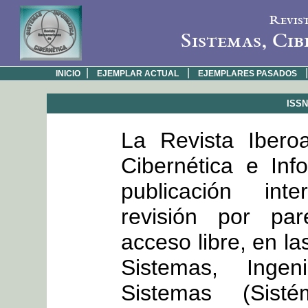
Revis
Sistemas, Cib
|
|
|
INICIO
EJEMPLAR ACTUAL
EJEMPLARES PASADOS
ISSN:
La Revista Ibero
Cibernética e Inf
publicación int
revisión por par
acceso libre, en la
Sistemas, Inge
Sistemas (Sisté