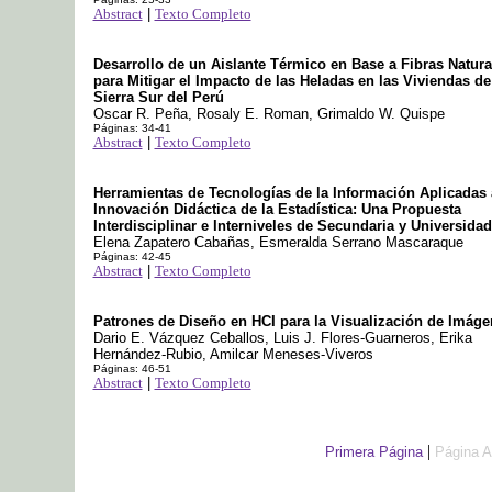
Abstract
|
Texto Completo
Desarrollo de un Aislante Térmico en Base a Fibras Natura
para Mitigar el Impacto de las Heladas en las Viviendas de
Sierra Sur del Perú
Oscar R. Peña, Rosaly E. Roman, Grimaldo W. Quispe
Páginas: 34-41
Abstract
|
Texto Completo
Herramientas de Tecnologías de la Información Aplicadas 
Innovación Didáctica de la Estadística: Una Propuesta
Interdisciplinar e Interniveles de Secundaria y Universidad
Elena Zapatero Cabañas, Esmeralda Serrano Mascaraque
Páginas: 42-45
Abstract
|
Texto Completo
Patrones de Diseño en HCI para la Visualización de Imág
Dario E. Vázquez Ceballos, Luis J. Flores-Guarneros, Erika
Hernández-Rubio, Amilcar Meneses-Viveros
Páginas: 46-51
Abstract
|
Texto Completo
|
Primera Página
Página A