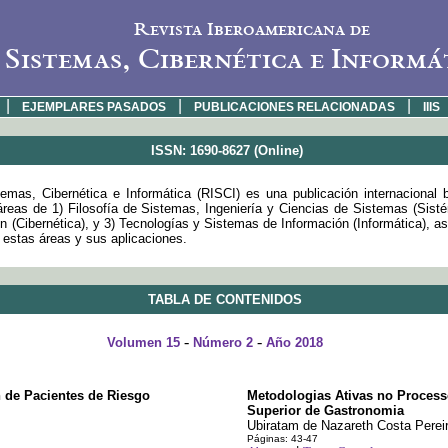
Revista Iberoamericana de
Sistemas, Cibernética e Informá
|
|
|
EJEMPLARES PASADOS
PUBLICACIONES RELACIONADAS
IIIS
ISSN: 1690-8627 (Online)
emas, Cibernética e Informática (RISCI) es una publicación internacional 
 áreas de 1) Filosofía de Sistemas, Ingeniería y Ciencias de Sistemas (Sist
 (Cibernética), y 3) Tecnologías y Sistemas de Información (Informática), a
e estas áreas y sus aplicaciones.
TABLA DE CONTENIDOS
-
-
Volumen 15
Número 2
Año 2018
n de Pacientes de Riesgo
Metodologias Ativas no Proces
Superior de Gastronomia
Ubiratam de Nazareth Costa Pereir
Páginas: 43-47