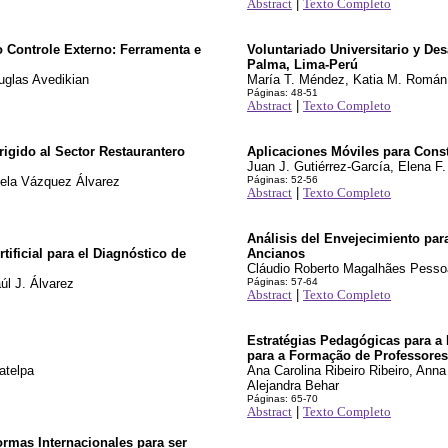
Abstract
|
Texto Completo
 Controle Externo: Ferramenta e
Voluntariado Universitario y Des
Palma, Lima-Perú
uglas Avedikian
María T. Méndez, Katia M. Román,
Páginas: 48-51
Abstract
|
Texto Completo
igido al Sector Restaurantero
Aplicaciones Móviles para Cons
Juan J. Gutiérrez-García, Elena 
iela Vázquez Álvarez
Páginas: 52-56
Abstract
|
Texto Completo
Análisis del Envejecimiento par
ificial para el Diagnóstico de
Ancianos
Cláudio Roberto Magalhães Pessoa
úl J. Álvarez
Páginas: 57-64
Abstract
|
Texto Completo
Estratégias Pedagógicas para a
para a Formação de Professores
atelpa
Ana Carolina Ribeiro Ribeiro, Ann
Alejandra Behar
Páginas: 65-70
Abstract
|
Texto Completo
rmas Internacionales para ser