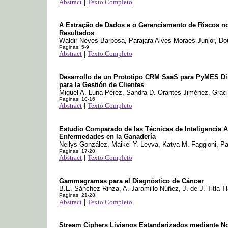
Abstract
|
Texto Completo
A Extração de Dados e o Gerenciamento de Riscos no
Resultados
Waldir Neves Barbosa, Parajara Alves Moraes Junior, Do
Páginas: 5-9
Abstract
|
Texto Completo
Desarrollo de un Prototipo CRM SaaS para PyMES Dir
para la Gestión de Clientes
Miguel A. Luna Pérez, Sandra D. Orantes Jiménez, Grac
Páginas: 10-16
Abstract
|
Texto Completo
Estudio Comparado de las Técnicas de Inteligencia Art
Enfermedades en la Ganadería
Neilys González, Maikel Y. Leyva, Katya M. Faggioni, Pa
Páginas: 17-20
Abstract
|
Texto Completo
Gammagramas para el Diagnóstico de Cáncer
B.E. Sánchez Rinza, A. Jaramillo Núñez, J. de J. Titla Tl
Páginas: 21-28
Abstract
|
Texto Completo
Stream Ciphers Livianos Estandarizados mediante No