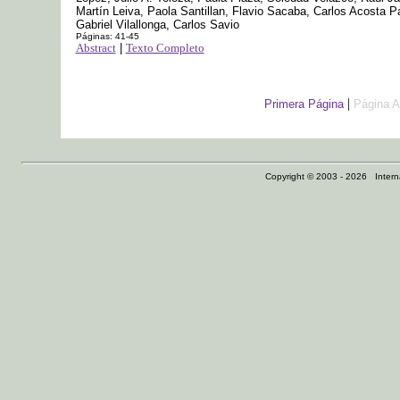
Martín Leiva, Paola Santillan, Flavio Sacaba, Carlos Acosta Pa
Gabriel Vilallonga, Carlos Savio
Páginas: 41-45
Abstract
|
Texto Completo
|
Primera Página
Página A
Copyright © 2003 - 2026 Internat