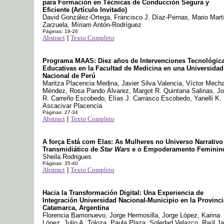
para Formación en Técnicas de Conducción Segura y
Eficiente (Artículo Invitado)
David González-Ortega, Francisco J. Díaz-Pernas, Mario Mart
Zarzuela, Míriam Antón-Rodríguez
Páginas: 19-26
Abstract
|
Texto Completo
Programa MAAS: Diez años de Intervenciones Tecnológic
Educativas en la Facultad de Medicina en una Universidad
Nacional de Perú
Maritza Placencia Medina, Javier Silva Valencia, Víctor Mech
Méndez, Rosa Pando Álvarez, Margot R. Quintana Salinas, Jo
R. Carreño Escobedo, Elías J. Carrasco Escobedo, Yanelli K.
Ascacivar Placencia
Páginas: 27-34
Abstract
|
Texto Completo
A força Está com Elas: As Mulheres no Universo Narrativo
Transmidiático de
Star Wars
e o Empoderamento Feminin
Sheila Rodrigues
Páginas: 35-40
Abstract
|
Texto Completo
Hacia la Transformación Digital: Una Experiencia de
Integración Universidad Nacional-Municipio en la Provinci
Catamarca, Argentina
Florencia Barrionuevo, Jorge Hermosilla, Jorge López, Karina
López, Julio A. Toloza, Paula Plaza, Soledad Velazco, Raúl Jal