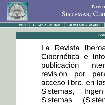
Revis
Sistemas, Cib
|
|
|
INICIO
EJEMPLAR ACTUAL
EJEMPLARES PASADOS
ISSN:
La Revista Ibero
Cibernética e Inf
publicación int
revisión por par
acceso libre, en la
Sistemas, Inge
Sistemas (Sisté