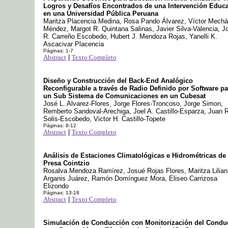
Logros y Desafíos Encontrados de una Intervención Educa
en una Universidad Pública Peruana
Maritza Placencia Medina, Rosa Pando Álvarez, Víctor Mech
Méndez, Margot R. Quintana Salinas, Javier Silva-Valencia, J
R. Carreño Escobedo, Hubert J. Mendoza Rojas, Yanelli K.
Ascacivar Placencia
Páginas: 1-7
Abstract
|
Texto Completo
Diseño y Construcción del Back-End Analógico
Reconfigurable a través de Radio Definido por Software pa
un Sub Sistema de Comunicaciones en un Cubesat
José L. Alvarez-Flores, Jorge Flores-Troncoso, Jorge Simon,
Remberto Sandoval-Arechiga, Joel A. Castillo-Esparza, Juan R
Solis-Escobedo, Victor H. Castillo-Topete
Páginas: 8-12
Abstract
|
Texto Completo
Análisis de Estaciones Climatológicas e Hidrométricas de 
Presa Cointzio
Rosalva Mendoza Ramírez, Josué Rojas Flores, Maritza Lilian
Arganis Juárez, Ramón Domínguez Mora, Eliseo Carrizosa
Elizondo
Páginas: 13-18
Abstract
|
Texto Completo
Simulación de Conducción con Monitorización del Condu