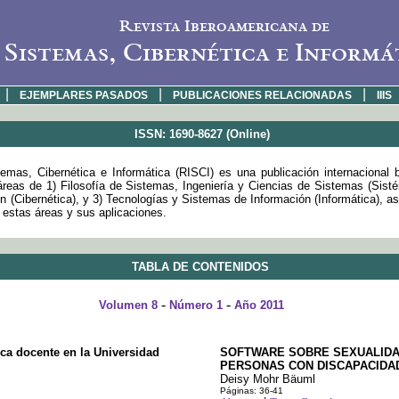
Revista Iberoamericana de
Sistemas, Cibernética e Informá
|
|
|
EJEMPLARES PASADOS
PUBLICACIONES RELACIONADAS
IIIS
ISSN: 1690-8627 (Online)
emas, Cibernética e Informática (RISCI) es una publicación internacional 
 áreas de 1) Filosofía de Sistemas, Ingeniería y Ciencias de Sistemas (Sist
 (Cibernética), y 3) Tecnologías y Sistemas de Información (Informática), a
e estas áreas y sus aplicaciones.
TABLA DE CONTENIDOS
-
-
Volumen 8
Número 1
Año 2011
ica docente en la Universidad
SOFTWARE SOBRE SEXUALIDAD
PERSONAS CON DISCAPACIDA
Deisy Mohr Bäuml
Páginas: 36-41