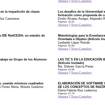
Abstract
|
Texto Completo
n la impartición de clases
Los desafíos de la Universidad 
formación como propuesta de ca
uñoz Castorena
Emilio Álvarez Arregui, Alejandro 
Páginas: 42-51
Abstract
|
Texto Completo
la IDE RedCEDIA: un estudio de
Metodologías para la Enseñanza
Orientada a Objetos (Artículo In
Leobardo López Román
Páginas: 52-60
Abstract
|
Texto Completo
rabajo en Grupo de los Alumnos
LAS TIC´S EN LA EDUCACIÓN
(Artículo Invitado)
Ma. Dolores García Perea
Páginas: 61-66
Abstract
|
Texto Completo
lar, usando mínimos cuadrados
ELABORACIÓN DE SOFTWARE E
io Flores Mena, Moisés Gutiérrez
DE LOS CONCEPTOS DE RAZÓN Y
Elena Fabiola Ruiz Ledesma
Páginas: 67-76
Abstract
|
Texto Completo