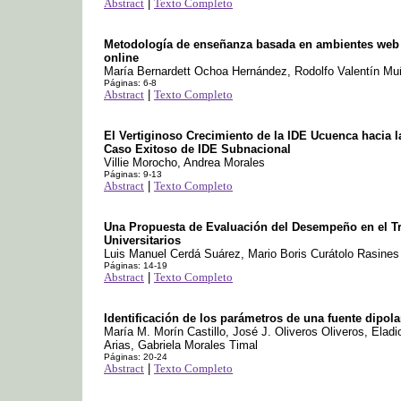
Abstract
|
Texto Completo
Metodología de enseñanza basada en ambientes web e
online
María Bernardett Ochoa Hernández, Rodolfo Valentín M
Páginas: 6-8
Abstract
|
Texto Completo
El Vertiginoso Crecimiento de la IDE Ucuenca hacia 
Caso Exitoso de IDE Subnacional
Villie Morocho, Andrea Morales
Páginas: 9-13
Abstract
|
Texto Completo
Una Propuesta de Evaluación del Desempeño en el T
Universitarios
Luis Manuel Cerdá Suárez, Mario Boris Curátolo Rasines
Páginas: 14-19
Abstract
|
Texto Completo
Identificación de los parámetros de una fuente dipo
María M. Morín Castillo, José J. Oliveros Oliveros, Elad
Arias, Gabriela Morales Timal
Páginas: 20-24
Abstract
|
Texto Completo