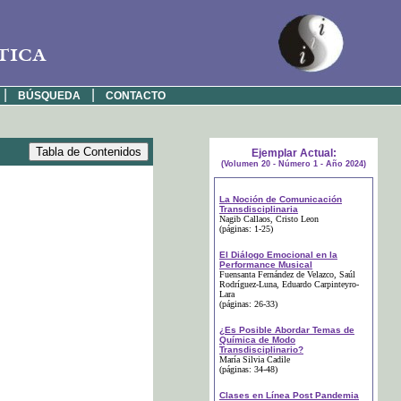
tica
|
|
BÚSQUEDA
CONTACTO
Ejemplar Actual:
(Volumen 20 - Número 1 - Año 2024)
La Noción de Comunicación
Transdisciplinaria
Nagib Callaos
, Cristo Leon
(páginas: 1-25)
El Diálogo Emocional en la
Performance Musical
Fuensanta Fernández de Velazco
, Saúl
Rodríguez-Luna
, Eduardo Carpinteyro-
Lara
(páginas: 26-33)
¿Es Posible Abordar Temas de
Química de Modo
Transdisciplinario?
María Silvia Cadile
(páginas: 34-48)
Clases en Línea Post Pandemia