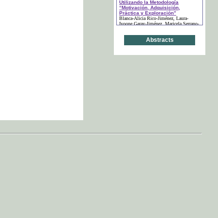
Utilizando la Metodología
“Motivación, Adquisición,
Práctica y Exploración”
Blanca-Alicia Rico-Jiménez
, Laura-
Ivoone Garay-Jiménez
, Maricela Serrano-
Fragoso
(páginas: 49-59)
Abstracts
“Si Lo Vemos…Lo
Comprendemos”: Visibilizando
Reacciones Químicas
María Silvia Cadile
, María Valentina
Zatti Dupplant
(páginas: 60-80)
La Comunicación
Transdisciplinaria en el Diseño
de Experiencias de Aprendizaje
Julio César González Mariño
, Enrique
Bonilla Murillo
, Verónica Solís Herebia
(páginas: 81-96)
La Importancia de Enseñar el
Lenguaje Químico desde una
Etapa Temprana - Fomento del
Pensamiento Analógico y Lógico
Junto con la Imaginación
Nagib Callaos
, María Silvia Cadile
(páginas: 97-124)