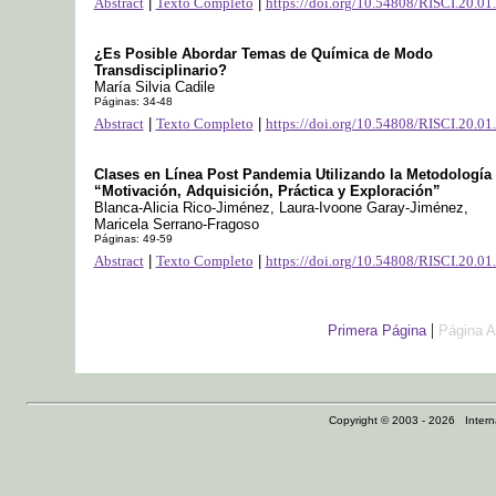
Abstract
|
Texto Completo
|
https://doi.org/10.54808/RISCI.20.01
¿Es Posible Abordar Temas de Química de Modo
Transdisciplinario?
María Silvia Cadile
Páginas: 34-48
Abstract
|
Texto Completo
|
https://doi.org/10.54808/RISCI.20.01
Clases en Línea Post Pandemia Utilizando la Metodología
“Motivación, Adquisición, Práctica y Exploración”
Blanca-Alicia Rico-Jiménez, Laura-Ivoone Garay-Jiménez,
Maricela Serrano-Fragoso
Páginas: 49-59
Abstract
|
Texto Completo
|
https://doi.org/10.54808/RISCI.20.01
|
Primera Página
Página A
Copyright © 2003 - 2026 Internat