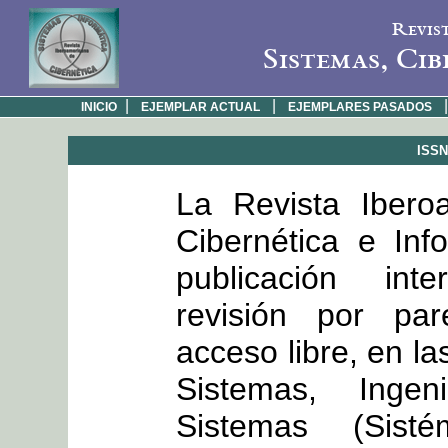
Revis
Sistemas, Cib
|
|
|
INICIO
EJEMPLAR ACTUAL
EJEMPLARES PASADOS
ISSN:
La Revista Ibero
Cibernética e Inf
publicación int
revisión por par
acceso libre, en la
Sistemas, Inge
Sistemas (Sisté