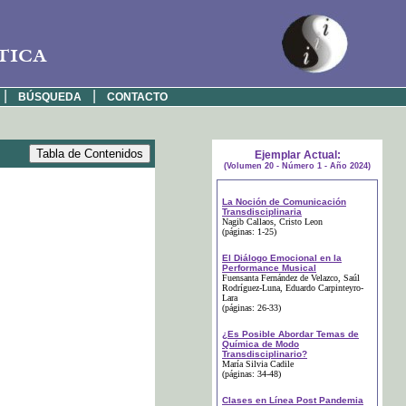
tica
|
|
BÚSQUEDA
CONTACTO
Ejemplar Actual:
(Volumen 20 - Número 1 - Año 2024)
La Noción de Comunicación
Transdisciplinaria
Nagib Callaos
, Cristo Leon
(páginas: 1-25)
El Diálogo Emocional en la
Performance Musical
Fuensanta Fernández de Velazco
, Saúl
Rodríguez-Luna
, Eduardo Carpinteyro-
Lara
(páginas: 26-33)
¿Es Posible Abordar Temas de
Química de Modo
Transdisciplinario?
María Silvia Cadile
(páginas: 34-48)
Clases en Línea Post Pandemia