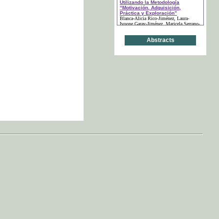
Utilizando la Metodología
“Motivación, Adquisición,
Práctica y Exploración”
Blanca-Alicia Rico-Jiménez
, Laura-
Ivoone Garay-Jiménez
, Maricela Serrano-
Fragoso
(páginas: 49-59)
Abstracts
“Si Lo Vemos…Lo
Comprendemos”: Visibilizando
Reacciones Químicas
María Silvia Cadile
, María Valentina
Zatti Dupplant
(páginas: 60-80)
La Comunicación
Transdisciplinaria en el Diseño
de Experiencias de Aprendizaje
Julio César González Mariño
, Enrique
Bonilla Murillo
, Verónica Solís Herebia
(páginas: 81-96)
La Importancia de Enseñar el
Lenguaje Químico desde una
Etapa Temprana - Fomento del
Pensamiento Analógico y Lógico
Junto con la Imaginación
Nagib Callaos
, María Silvia Cadile
(páginas: 97-124)