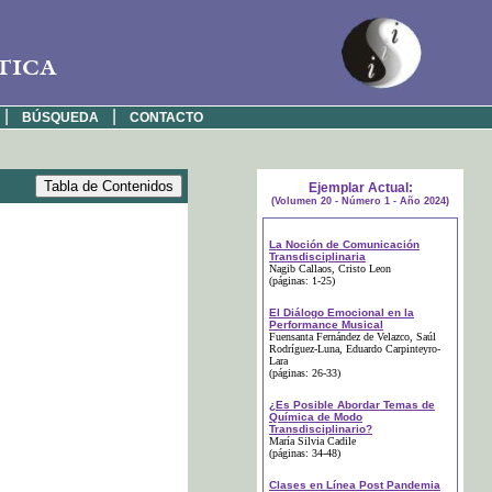
tica
|
|
BÚSQUEDA
CONTACTO
Ejemplar Actual:
(Volumen 20 - Número 1 - Año 2024)
La Noción de Comunicación
Transdisciplinaria
Nagib Callaos
, Cristo Leon
(páginas: 1-25)
El Diálogo Emocional en la
Performance Musical
Fuensanta Fernández de Velazco
, Saúl
Rodríguez-Luna
, Eduardo Carpinteyro-
Lara
(páginas: 26-33)
¿Es Posible Abordar Temas de
Química de Modo
Transdisciplinario?
María Silvia Cadile
(páginas: 34-48)
Clases en Línea Post Pandemia