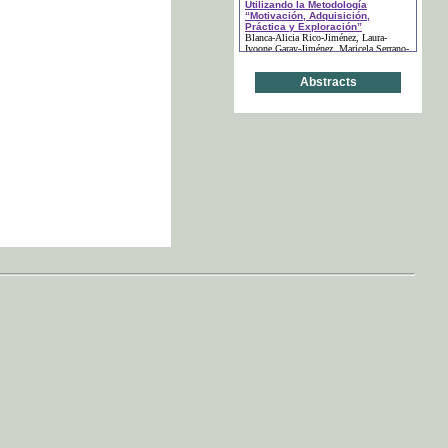
Utilizando la Metodología
“Motivación, Adquisición,
Práctica y Exploración”
Blanca-Alicia Rico-Jiménez
, Laura-
Ivoone Garay-Jiménez
, Maricela Serrano-
Fragoso
(páginas: 49-59)
Abstracts
“Si Lo Vemos…Lo
Comprendemos”: Visibilizando
Reacciones Químicas
María Silvia Cadile
, María Valentina
Zatti Dupplant
(páginas: 60-80)
La Comunicación
Transdisciplinaria en el Diseño
de Experiencias de Aprendizaje
Julio César González Mariño
, Enrique
Bonilla Murillo
, Verónica Solís Herebia
(páginas: 81-96)
La Importancia de Enseñar el
Lenguaje Químico desde una
Etapa Temprana - Fomento del
Pensamiento Analógico y Lógico
Junto con la Imaginación
Nagib Callaos
, María Silvia Cadile
(páginas: 97-124)