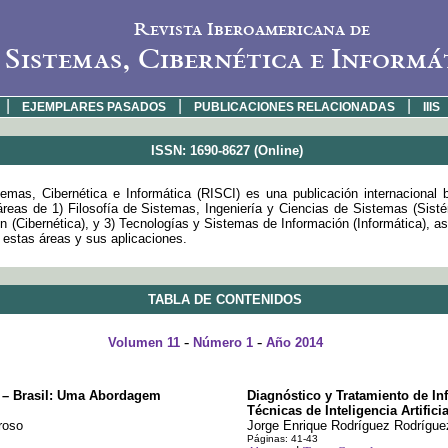
Revista Iberoamericana de
Sistemas, Cibernética e Informá
|
|
|
EJEMPLARES PASADOS
PUBLICACIONES RELACIONADAS
IIIS
ISSN: 1690-8627 (Online)
emas, Cibernética e Informática (RISCI) es una publicación internacional 
 áreas de 1) Filosofía de Sistemas, Ingeniería y Ciencias de Sistemas (Sist
 (Cibernética), y 3) Tecnologías y Sistemas de Información (Informática), a
e estas áreas y sus aplicaciones.
TABLA DE CONTENIDOS
-
-
Volumen 11
Número 1
Año 2014
i – Brasil: Uma Abordagem
Diagnóstico y Tratamiento de In
Técnicas de Inteligencia Artificia
roso
Jorge Enrique Rodríguez Rodrígue
Páginas: 41-43