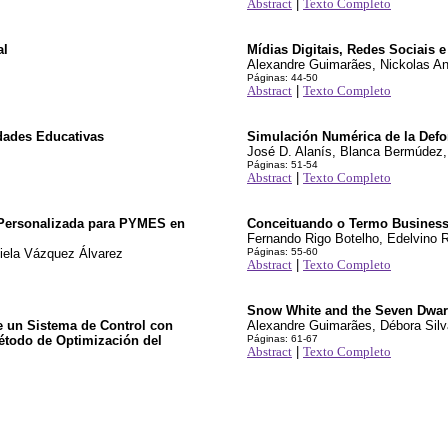
Abstract
|
Texto Completo
al
Mídias Digitais, Redes Sociais
Alexandre Guimarães, Nickolas An
Páginas: 44-50
Abstract
|
Texto Completo
dades Educativas
Simulación Numérica de la Def
José D. Alanís, Blanca Bermúdez,
Páginas: 51-54
Abstract
|
Texto Completo
 Personalizada para PYMES en
Conceituando o Termo Business I
Fernando Rigo Botelho, Edelvino R
ciela Vázquez Álvarez
Páginas: 55-60
Abstract
|
Texto Completo
Snow White and the Seven Dwarfs
e un Sistema de Control con
Alexandre Guimarães, Débora Silva
étodo de Optimización del
Páginas: 61-67
Abstract
|
Texto Completo