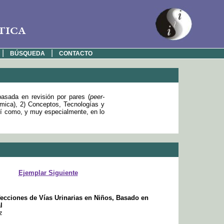
tica
|
|
BÚSQUEDA
CONTACTO
basada en revisión por pares (
peer-
émica), 2) Conceptos, Tecnologías y
sí como, y muy especialmente, en lo
Ejemplar Siguiente
fecciones de Vías Urinarias en Niños, Basado en
l
z