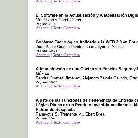
Abstract
|
Texto Completo
El Software en la Actualización y Alfabetización Digit
Ma. Dolores García Perea
Páginas: 8-19
Abstract
|
Texto Completo
Gobierno Tecnológico Aplicado a la WEB 2.0 en Enti
Juan Pablo Giraldo Rendón, Luis Joyanes Aguilar
Páginas: 20-25
Abstract
|
Texto Completo
Administración de una Oficina sin Papeles Segura y
México
Sandra Orantes Jiménez, Alejandro Zavala Galindo, Gra
Páginas: 26-34
Abstract
|
Texto Completo
Ajuste de las Funciones de Pertenencia de Entrada d
Lógica Difusa de un Péndulo Invertido mediante el M
Patrón de Búsqueda
Panayotis S. Tremante M., Ebert Brea
Páginas: 35-40
Abstract
|
Texto Completo