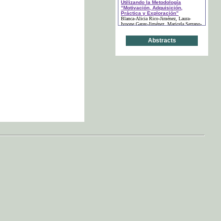
Utilizando la Metodología
“Motivación, Adquisición,
Práctica y Exploración”
Blanca-Alicia Rico-Jiménez
, Laura-
Ivoone Garay-Jiménez
, Maricela Serrano-
Fragoso
(páginas: 49-59)
Abstracts
“Si Lo Vemos…Lo
Comprendemos”: Visibilizando
Reacciones Químicas
María Silvia Cadile
, María Valentina
Zatti Dupplant
(páginas: 60-80)
La Comunicación
Transdisciplinaria en el Diseño
de Experiencias de Aprendizaje
Julio César González Mariño
, Enrique
Bonilla Murillo
, Verónica Solís Herebia
(páginas: 81-96)
La Importancia de Enseñar el
Lenguaje Químico desde una
Etapa Temprana - Fomento del
Pensamiento Analógico y Lógico
Junto con la Imaginación
Nagib Callaos
, María Silvia Cadile
(páginas: 97-124)